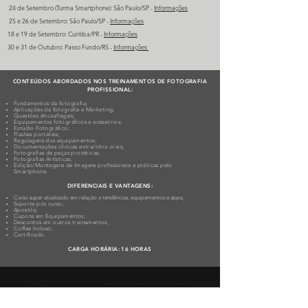
24 de Setembro (Turma Smartphone): São Paulo/SP -
Informações
25 e 26 de Setembro: São Paulo/SP -
Informações
18 e 19 de Setembro: Curitiba/PR -
Informações
30 e 31 de Outubro: Passo Fundo/RS -
I
nformações
CONTEÚDOS ABORDADOS NOS TREINAMENTOS DE FOTOGRAFIA
PROFISSIONAL:
Fundamentos da fotografia;
Aplicações da fotografia e Marketing;
Questões éticas/legais;
Equipamentos fotográficos e acessórios;
Estúdio Fotográfico;
Flashes portáteis;
Regulagens dos equipamentos;
Documentações clínicas extra/intra orais;
Fotografias de peças protéticas;
Fotografias Artísticas;
Edição/Montagens de Imagens profissionais e práticas pelo
Smartphone.
DIFERENCIAIS E VANTAGENS:
Curso super atualizado em relação a tendências, equipamentos e apps;
Suporte pós curso;
Apostila;
Cupons em Equipamentos;
Descontos em outros treinamentos;
Coffee Incluso;
Certificado.
CARGA HORÁRIA: 16 HORAS
QUEM É MATHEUS BASEGIO?